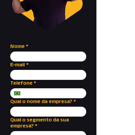
Nome
*
E-mail
*
Telefone
*
Qual o nome da empresa?
*
Qual o segmento da sua
empresa?
*